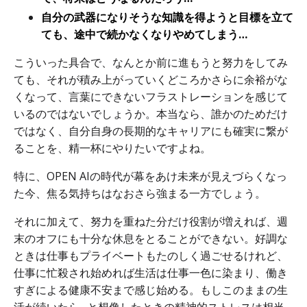
自分の武器になりそうな知識を得ようと目標を立て
ても、途中で続かなくなりやめてしまう…
こういった具合で、なんとか前に進もうと努力をしてみ
ても、それが積み上がっていくどころかさらに余裕がな
くなって、言葉にできないフラストレーションを感じて
いるのではないでしょうか。本当なら、誰かのためだけ
ではなく、自分自身の長期的なキャリアにも確実に繋が
ることを、精一杯にやりたいですよね。
特に、OPEN AIの時代が幕をあけ未来が見えづらくなっ
た今、焦る気持ちはなおさら強まる一方でしょう。
それに加えて、努力を重ねた分だけ役割が増えれば、週
末のオフにも十分な休息をとることができない。好調な
ときは仕事もプライベートもたのしく過ごせるけれど、
仕事に忙殺され始めれば生活は仕事一色に染まり、働き
すぎによる健康不安まで感じ始める。もしこのままの生
活が続いたら…と想像したときの精神的ストレスは相当