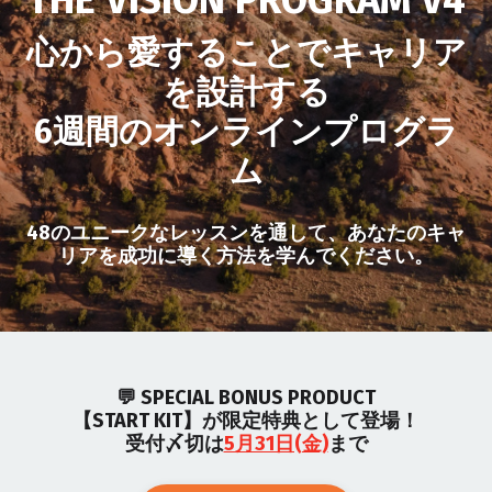
心から愛することでキャリア
を設計する
6週間のオンラインプログラ
ム
48のユニークなレッスンを通して、
あなたのキャ
リアを成功に導く方法を学んでください。
💬 SPECIAL BONUS PRODUCT
【START KIT】が限定特典として登場！
受付〆切は
5月31日(金)
まで