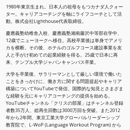
1980年東京生まれ。日本人の祖母をもつカナダ人クォー
ター。キャリアコーチングを軸にライフコーチとして活
動。株式会社Lighthouse代表取締役。
慶應義塾幼稚舎入校、慶應義塾湘南藤沢中等部在学中、
12歳でニューヨークへ移住。高校卒業後は単身でアメリ
カを横断。その後、ホテルのゴルフコース建設事業を友
人と手がけ初めての起業経験を得る。25歳で日本に再
来、テンプル大学ジャパンキャンパス卒業。
大学を卒業後、サラリーマンとして厳しい環境で働いた
ことをきっかけに、働き方に関する問題提起やキャリア
構築についてYouTubeで発信、国際的な知見とさまざま
な経験を元にキャリアコーチングの提供を始める。
YouTubeチャンネル「クリスの部屋」はチャンネル登録
者数35万人、総再生回数は3000万回を突破。また2012
年から2年間、東京工業大学グローバルリーダーシップ
教育院で、L-WoP (Language Workout Program) から